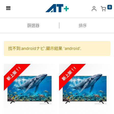
0
主頁
篩選器
排序
產品
Apple
找不到:
androidナビ
'.顯示結果 '
android
'.
關於我們
新上架！!
新上架！!
分店地址​
更多